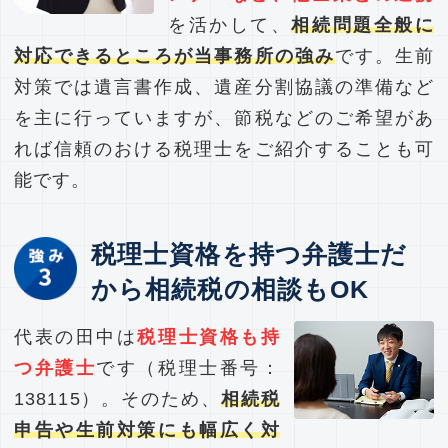
を活かして、
相続問題全般に
対応できるところが当事務所の強み
です。生前
対策では遺言書作成、遺産分割協議の準備など
を主に行っていますが、節税などのご希望があ
れば信頼のおける税理士をご紹介することも可
能です。
税理士資格を持つ弁護士だ
から相続税の相談もOK
代表の田中は
税理士資格も持
つ弁護士
です（税理士番号：
138115）。そのため、
相続税
申告や生前対策にも幅広く対