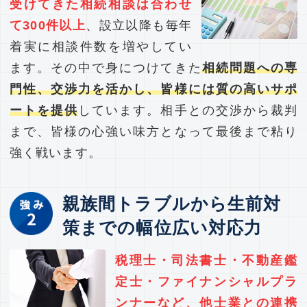
受けてきた相続相談は合わせ
て300件以上
、設立以降も毎年
着実に相談件数を増やしてい
ます。その中で身につけてきた
相続問題への専
門性、交渉力を活かし、皆様には質の高いサポ
ートを提供
しています。相手との交渉から裁判
まで、皆様の心強い味方となって最後まで粘り
強く戦います。
親族間トラブルから生前対
策までの幅位広い対応力
税理士・司法書士・不動産鑑
定士・ファイナンシャルプラ
ンナーなど、他士業との連携