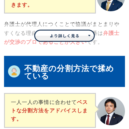
きます。
弁護士が代理人につくことで協議がまとまりや
すくなる理由は様々ありますが、一番は
弁護士
が交渉のプロであることが大きい
です。
仮に話し合いが全くまとまらなかった場合に
不動産の分割方法で揉め
は、審判や裁判で決着をつけることとなりま
ている
す。そこでどのような結果となるかは、相続に
強い弁護士ならばだいたいの見通しはつくもの
です。ですから、無理な要求をしてくる相続人
一人一人の事情に合わせて
ベス
がいたとしても、その言い分が裁判で認めらる
トな分割方法をアドバイスしま
可能性は極めて低いこと、さらには法的な落と
す。
し所をはっきりと伝えることができるため、
論