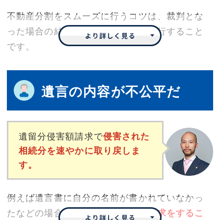
理性を持って相手を説得することが可能
です。
不動産分割をスムーズに行うコツは、裁判とな
実際には
弁護士という立場が相手に与えるイン
った場合の結果を想定し、それを実行すること
パクトも大きく
、今まで感情的だった相続人が
です。
我々と交渉する際には冷静に応じてくれる場面
極端な例になりますが、今も住んでいる方がい
もあります。
遺言の内容が不公平だ
る不動産を他の相続人が欲しいといってもそれ
いずれにせよ、弁護士が代理人になることで話
は認められません。住んでいる方にそのまま相
し合いがスムーズにいく可能性は高いです。遺
続させ、住んでいない方には金銭で代償すると
産分割協議でお困りの方は今すぐ当事務所にご
いうのが一般的な考え方でしょう。
遺留分侵害額請求で
侵害された
相続分を速やかに取り戻しま
相談ください。
す。
このように、
実際に裁判となった場合にどのよ
うな結果となるか想定し、最も合理的な判断が
できるのが弁護士の強み
です。
例えば遺言書に自分の名前が書かれていなかっ
たなどの場合でも、
遺留分侵害額請求をするこ